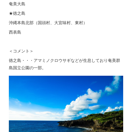
奄美大島
★徳之島
沖縄本島北部（国頭村、大宜味村、東村）
西表島
＜コメント＞
徳之島・・・アマミノクロウサギなどが生息しており奄美群
島国立公園の一部。