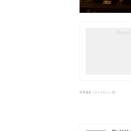
世界遺産（フィリピン）
(
3
)