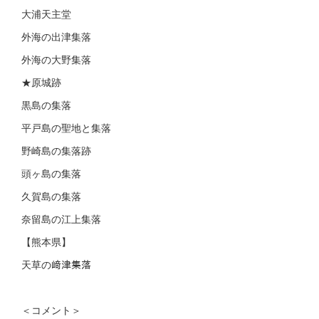
大浦天主堂
外海の出津集落
外海の大野集落
★原城跡
黒島の集落
平戸島の聖地と集落
野崎島の集落跡
頭ヶ島の集落
久賀島の集落
奈留島の江上集落
【熊本県】
天草の﨑津集落
＜コメント＞