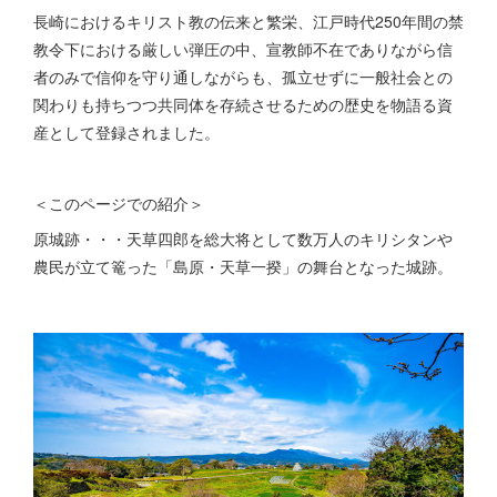
長崎におけるキリスト教の伝来と繁栄、江戸時代250年間の禁
教令下における厳しい弾圧の中、宣教師不在でありながら信
者のみで信仰を守り通しながらも、孤立せずに一般社会との
関わりも持ちつつ共同体を存続させるための歴史を物語る資
産として登録されました。
＜このページでの紹介＞
原城跡・・・天草四郎を総大将として数万人のキリシタンや
農民が立て篭った「島原・天草一揆」の舞台となった城跡。