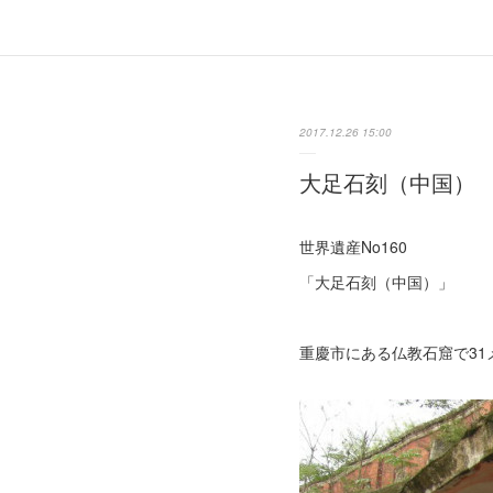
2017.12.26 15:00
大足石刻（中国）
世界遺産No160
「大足石刻（中国）」
重慶市にある仏教石窟で31