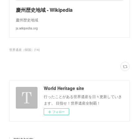
慶州歴史地域 - Wikipedia
慶州歴史地域
ja.wikipedia.org
世界遺産（韓国）
(
14
)
World Heritage site
行ったことがある世界遺産を日々更新していき
ます。 目指せ！世界遺産全制覇！
フォロー