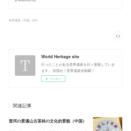
ja.wikipedia.org
世界遺産（中国）
(
30
)
World Heritage site
行ったことがある世界遺産を日々更新していき
ます。 目指せ！世界遺産全制覇！
フォロー
関連記事
普洱の景邁山古茶林の文化的景観（中国）