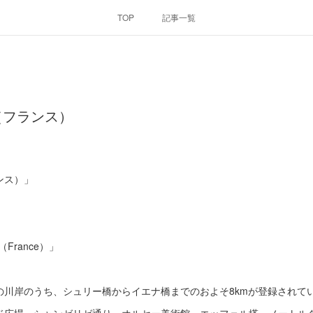
TOP
記事一覧
（フランス）
ンス）」
ine（France）」
の川岸のうち、シュリー橋からイエナ橋までのおよそ8kmが登録されて