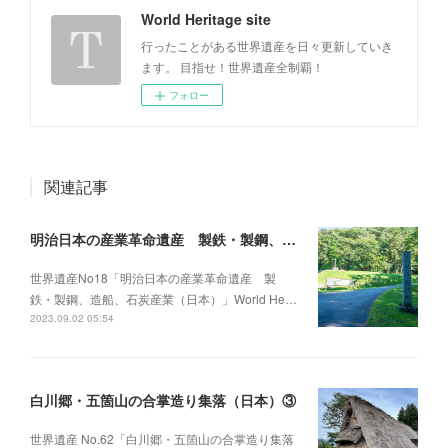
World Heritage site
行ったことがある世界遺産を日々更新していき
ます。 目指せ！世界遺産全制覇！
フォロー
関連記事
明治日本の産業革命遺産 製鉄・製鋼、造船、石炭産業（日本）13
世界遺産No18「明治日本の産業革命遺産 製
鉄・製鋼、造船、石炭産業（日本）」World He…
2023.09.02 05:54
白川郷・五箇山の合掌造り集落（日本）③
世界遺産 No.62「白川郷・五箇山の合掌造り集落