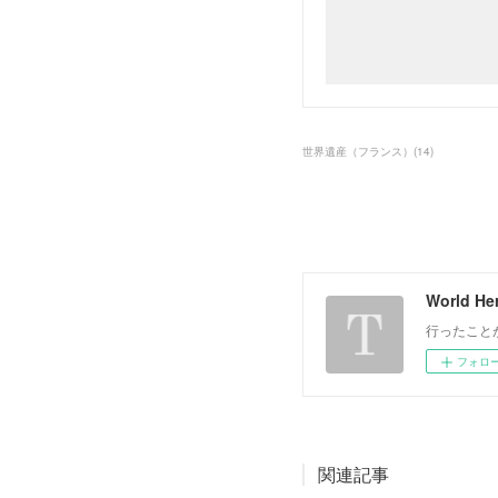
世界遺産（フランス）
(
14
)
World Her
行ったこと
フォロ
関連記事