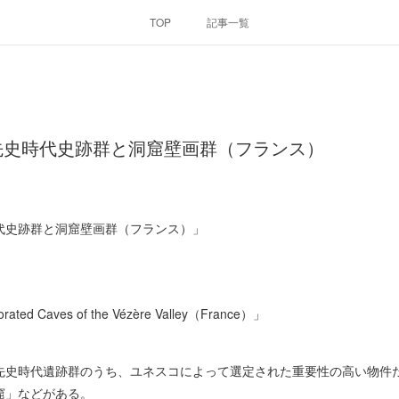
TOP
記事一覧
先史時代史跡群と洞窟壁画群（フランス）
代史跡群と洞窟壁画群（フランス）」
corated Caves of the Vézère Valley（France）」
先史時代遺跡群のうち、ユネスコによって選定された重要性の高い物件
窟」などがある。