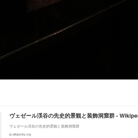
ヴェゼール渓谷の先史的景観と装飾洞窟群 - Wikiped
ヴェゼール渓谷の先史的景観と装飾洞窟群
ja.wikipedia.org