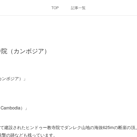
TOP
記事一覧
寺院（カンボジア）
カンボジア）」
r（Cambodia）」
って建設されたヒンドゥー教寺院でダンレク山地の海抜625mの断崖の頂
銃撃の跡なども残っています。