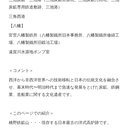
炭鉱専用鉄道敷跡、三池港）
三角西港
【八幡】
官営八幡製鉄所（八幡製鐵所旧本事務所、八幡製鐵所修繕工
場、八幡製鐵所旧鍛冶工場）
遠賀川水源地ポンプ室
＜コメント＞
西洋から非西洋世界への技術移転と日本の伝統文化を融合さ
せ、幕末時代〜明治時代まで急速な発展をとげた炭鉱、鉄鋼
業、造船業に関する文化遺産です。
＜このページでの紹介＞
橋野鉄鉱山・・・現存する日本最古の洋式高炉跡です。