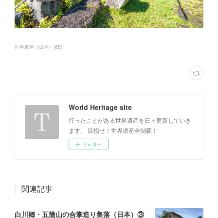
世界遺産（日本）
(
68
)
World Heritage site
行ったことがある世界遺産を日々更新していき
ます。 目指せ！世界遺産全制覇！
フォロー
関連記事
白川郷・五箇山の合掌造り集落（日本）③