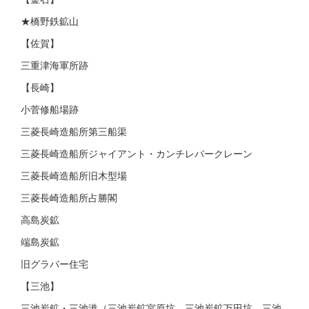
★橋野鉄鉱山
【佐賀】
三重津海軍所跡
【長崎】
小菅修船場跡
三菱長崎造船所第三船渠
三菱長崎造船所ジャイアント・カンチレバークレーン
三菱長崎造船所旧木型場
三菱長崎造船所占勝閣
高島炭鉱
端島炭鉱
旧グラバー住宅
【三池】
三池炭鉱・三池港（三池炭鉱宮原坑、三池炭鉱万田坑、三池