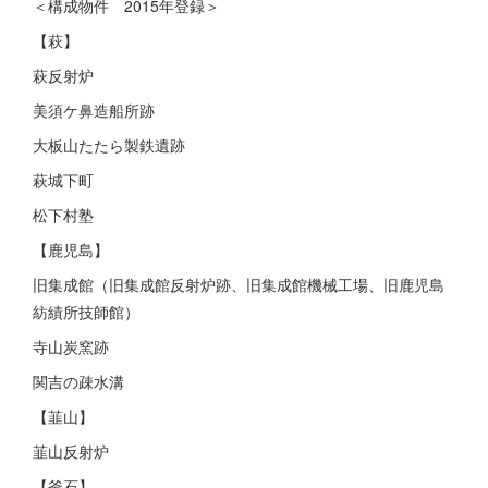
＜構成物件 2015年登録＞
【萩】
萩反射炉
美須ケ鼻造船所跡
大板山たたら製鉄遺跡
萩城下町
松下村塾
【鹿児島】
旧集成館（旧集成館反射炉跡、旧集成館機械工場、旧鹿児島
紡績所技師館）
寺山炭窯跡
関吉の疎水溝
【韮山】
韮山反射炉
【釜石】