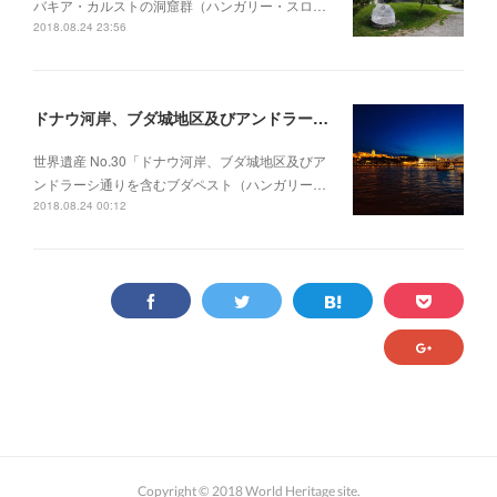
バキア・カルストの洞窟群（ハンガリー・スロ…
2018.08.24 23:56
ドナウ河岸、ブダ城地区及びアンドラーシ通りを含むブダペスト（ハンガリー）
世界遺産 No.30「ドナウ河岸、ブダ城地区及びア
ンドラーシ通りを含むブダペスト（ハンガリー…
2018.08.24 00:12
Copyright © 2018 World Heritage site.