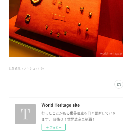
世界遺産（メキシコ）
(
10
)
World Heritage site
行ったことがある世界遺産を日々更新していき
ます。 目指せ！世界遺産全制覇！
フォロー