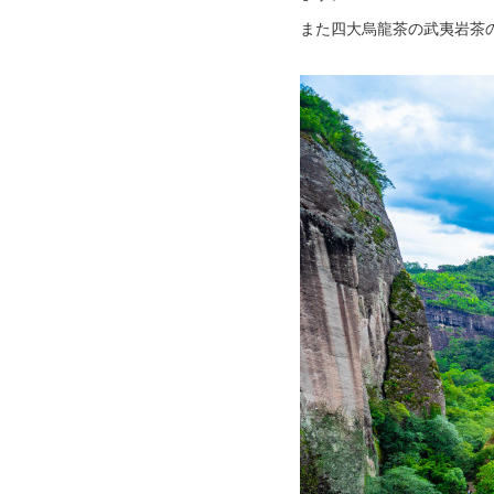
また四大烏龍茶の武夷岩茶