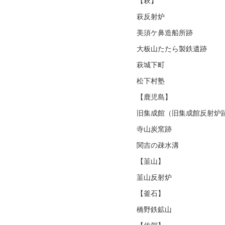
【萩】
萩反射炉
美須ケ鼻造船所跡
大板山たたら製鉄遺跡
萩城下町
松下村塾
【鹿児島】
旧集成館（旧集成館反射炉
寺山炭窯跡
関吉の疎水溝
【韮山】
韮山反射炉
【釜石】
橋野鉄鉱山