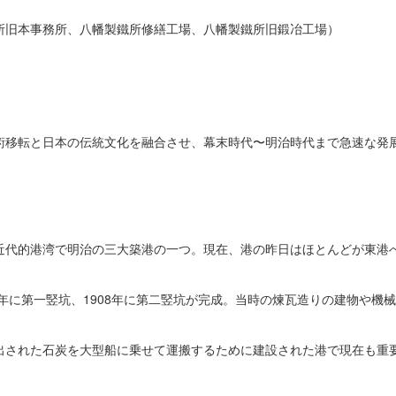
所旧本事務所、八幡製鐵所修繕工場、八幡製鐵所旧鍛冶工場）
術移転と日本の伝統文化を融合させ、幕末時代〜明治時代まで急速な発
。
近代的港湾で明治の三大築港の一つ。現在、港の昨日はほとんどが東港
。
2年に第一竪坑、1908年に第二竪坑が完成。当時の煉瓦造りの建物や機
出された石炭を大型船に乗せて運搬するために建設された港で現在も重