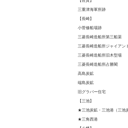
【佐賀】
三重津海軍所跡
【長崎】
小菅修船場跡
三菱長崎造船所第三船渠
三菱長崎造船所ジャイアン
三菱長崎造船所旧木型場
三菱長崎造船所占勝閣
高島炭鉱
端島炭鉱
旧グラバー住宅
【三池】
★三池炭鉱・三池港（三池
★三角西港