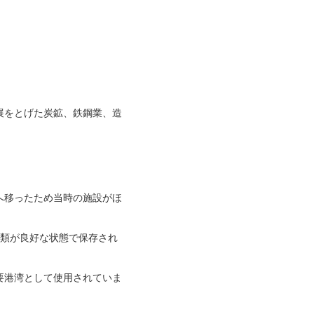
展をとげた炭鉱、鉄鋼業、造
へ移ったため当時の施設がほ
械類が良好な状態で保存され
要港湾として使用されていま