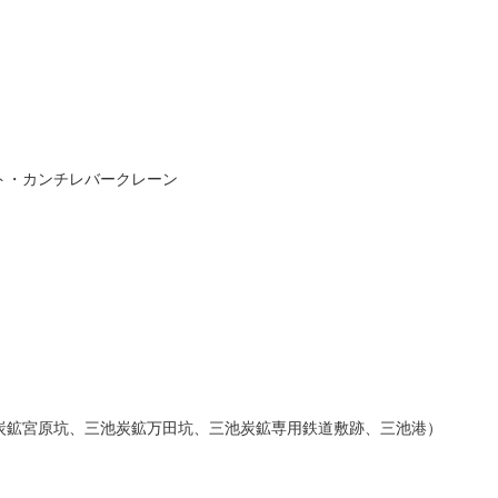
ト・カンチレバークレーン
炭鉱宮原坑、三池炭鉱万田坑、三池炭鉱専用鉄道敷跡、三池港）