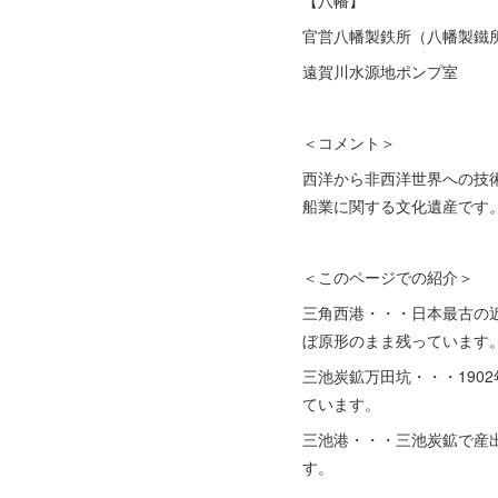
【八幡】
官営八幡製鉄所（八幡製鐵
遠賀川水源地ポンプ室
＜コメント＞
西洋から非西洋世界への技
船業に関する文化遺産です
＜このページでの紹介＞
三角西港・・・日本最古の
ぼ原形のまま残っています
三池炭鉱万田坑・・・190
ています。
三池港・・・三池炭鉱で産
す。