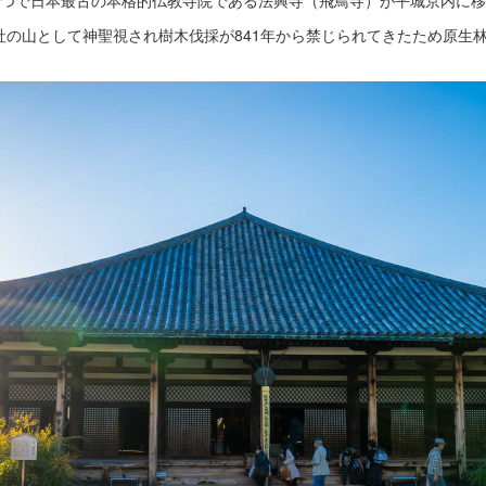
1つで日本最古の本格的仏教寺院である法興寺（飛鳥寺）が平城京内に
社の山として神聖視され樹木伐採が841年から禁じられてきたため原生