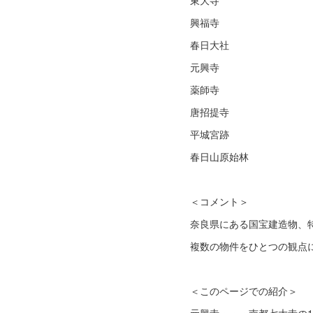
東大寺
興福寺
春日大社
元興寺
薬師寺
唐招提寺
平城宮跡
春日山原始林
＜コメント＞
奈良県にある国宝建造物、
複数の物件をひとつの観点
＜このページでの紹介＞