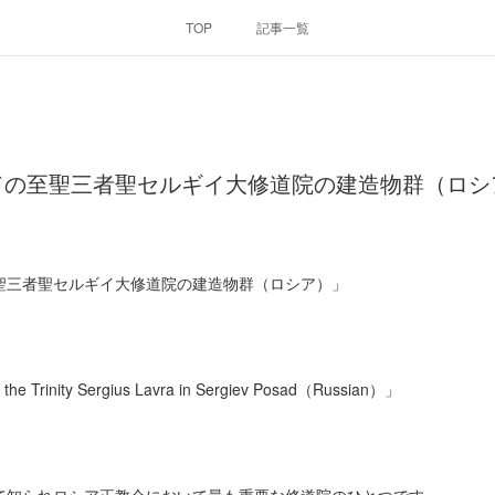
TOP
記事一覧
ドの至聖三者聖セルギイ大修道院の建造物群（ロシ
聖三者聖セルギイ大修道院の建造物群（ロシア）」
f the Trinity Sergius Lavra in Sergiev Posad（Russian）」