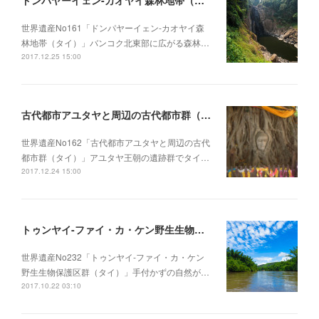
ドンパヤーイェン-カオヤイ森林地帯（タイ）
世界遺産No161「ドンパヤーイェン-カオヤイ森
林地帯（タイ）」バンコク北東部に広がる森林…
2017.12.25 15:00
古代都市アユタヤと周辺の古代都市群（タイ）
世界遺産No162「古代都市アユタヤと周辺の古代
都市群（タイ）」アユタヤ王朝の遺跡群でタイ…
2017.12.24 15:00
トゥンヤイ-ファイ・カ・ケン野生生物保護区群（タイ）
世界遺産No232「トゥンヤイ-ファイ・カ・ケン
野生生物保護区群（タイ）」手付かずの自然が…
2017.10.22 03:10