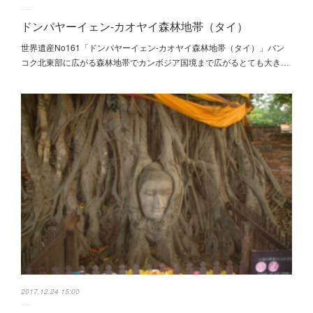
ドンパヤーイェン-カオヤイ森林地帯（タイ）
世界遺産No161「ドンパヤーイェン-カオヤイ森林地帯（タイ）」バン
コク北東部に広がる森林地帯でカンボジア国境まで広がるとても大き…
2017.12.24 15:00