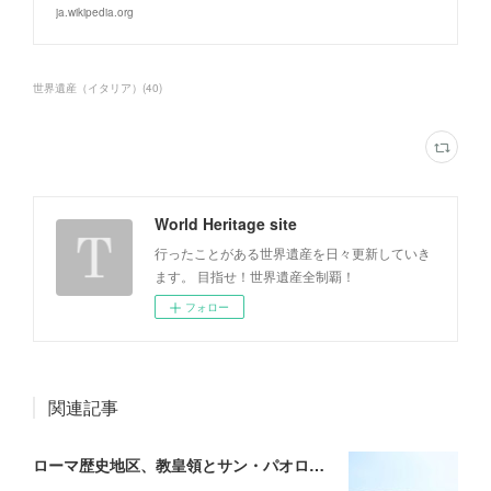
ja.wikipedia.org
世界遺産（イタリア）
(
40
)
World Heritage site
行ったことがある世界遺産を日々更新していき
ます。 目指せ！世界遺産全制覇！
フォロー
関連記事
ローマ歴史地区、教皇領とサン・パオロ・フォーリ・レ・ムーラ大聖堂 （イタリア・バチカン）