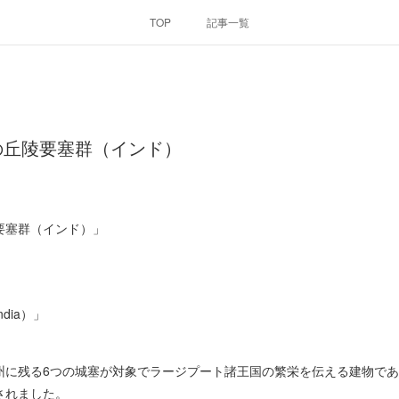
TOP
記事一覧
の丘陵要塞群（インド）
要塞群（インド）」
（India）」
州に残る6つの城塞が対象でラージプート諸王国の繁栄を伝える建物で
されました。