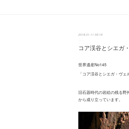
2018.01.11 09:19
コア渓谷とシエガ
世界遺産No145
「コア渓谷とシエガ・ヴェ
旧石器時代の岩絵の残る野外
から成り立っています。